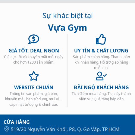
Sự khác biệt tại
Vựa Gym
GIÁ TỐT, DEAL NGON
UY TÍN & CHẤT LƯỢNG
Giá cực tốt và khuyến mãi mỗi ngày
Sản phẩm chính hãng. Thanh toán
cho hơn 1200 sản phẩm!
khi nhận hàng. Hỗ trợ giao hàng
miễn phí
WEBSITE CHUẨN
ĐÃI NGỘ KHÁCH HÀNG
Thông tin sản phẩm, giá bán,
Tích điểm mua hàng. Tích lũy thành
khuyến mãi, hạn sử dụng, mùi vị,...
viên VIP. Quà tặng hấp dẫn
cập nhật tự động & chính xác
CỬA HÀNG
519/20 Nguyễn Văn Khối, P8, Q. Gò Vấp, TP.HCM