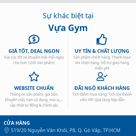
Sự khác biệt tại
Vựa Gym
GIÁ TỐT, DEAL NGON
UY TÍN & CHẤT LƯỢNG
Giá cực tốt và khuyến mãi mỗi ngày
Sản phẩm chính hãng. Thanh toán
cho hơn 1200 sản phẩm!
khi nhận hàng. Hỗ trợ giao hàng
miễn phí
WEBSITE CHUẨN
ĐÃI NGỘ KHÁCH HÀNG
Thông tin sản phẩm, giá bán,
Tích điểm mua hàng. Tích lũy thành
khuyến mãi, hạn sử dụng, mùi vị,...
viên VIP. Quà tặng hấp dẫn
cập nhật tự động & chính xác
CỬA HÀNG
519/20 Nguyễn Văn Khối, P8, Q. Gò Vấp, TP.HCM