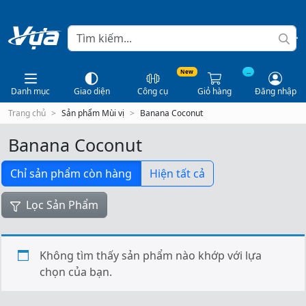
New
...
Danh mục
Giao diện
Công cụ
Giỏ hàng
Đăng nhập
Trang chủ
Sản phẩm Mùi vị
Banana Coconut
Banana Coconut
Chỉ sản phẩm còn hàng
Hiện tất cả
Lọc Sản Phẩm
Không tìm thấy sản phẩm nào khớp với lựa
chọn của bạn.