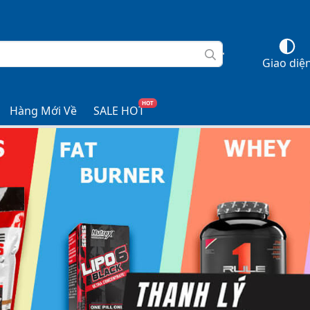
Giao diệ
HOT
Hàng Mới Về
SALE HOT