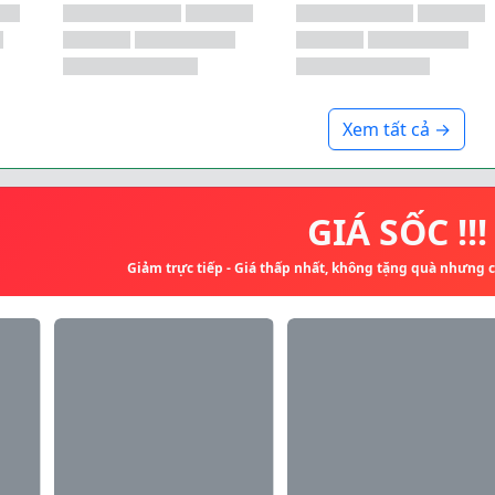
Xem tất cả →
GIÁ SỐC !!!
Giảm trực tiếp - Giá thấp nhất, không tặng quà nhưng 