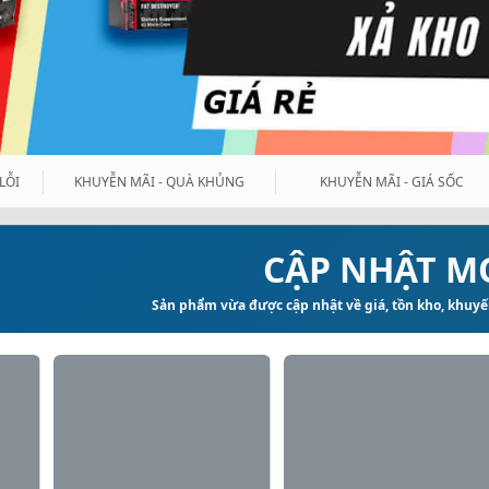
LỖI
KHUYỄN MÃI - QUÀ KHỦNG
KHUYỄN MÃI - GIÁ SỐC
CẬP NHẬT M
Sản phẩm vừa được cập nhật về giá, tồn kho, khuyến