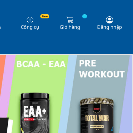
New
...
n
Công cụ
Giỏ hàng
Đăng nhập