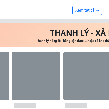
Xem tất cả →
THANH LÝ - XẢ
Thanh lý hàng lỗi, hàng cận date,... hoặc xả kho (