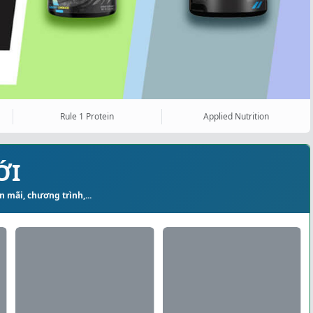
Rule 1 Protein
Applied Nutrition
ỚI
 mãi, chương trình,...