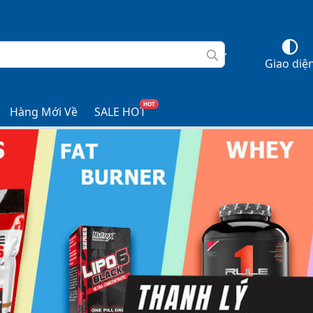
Giao diệ
HOT
Hàng Mới Về
SALE HOT