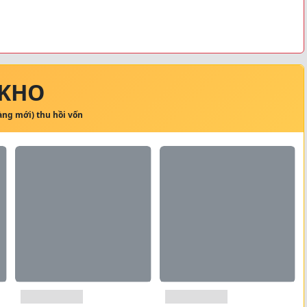
 KHO
hàng mới) thu hồi vốn