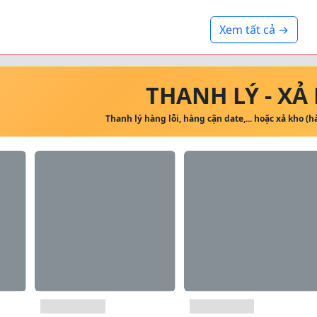
Xem tất cả →
THANH LÝ - XẢ
Thanh lý hàng lỗi, hàng cận date,... hoặc xả kho (