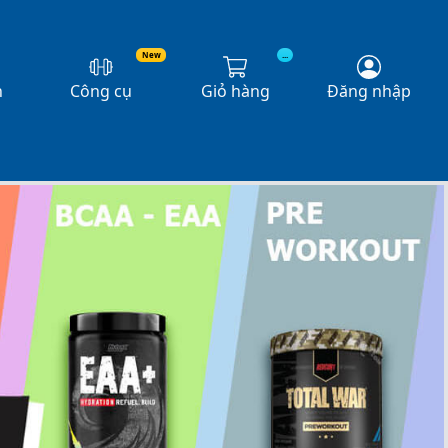
New
...
n
Công cụ
Giỏ hàng
Đăng nhập