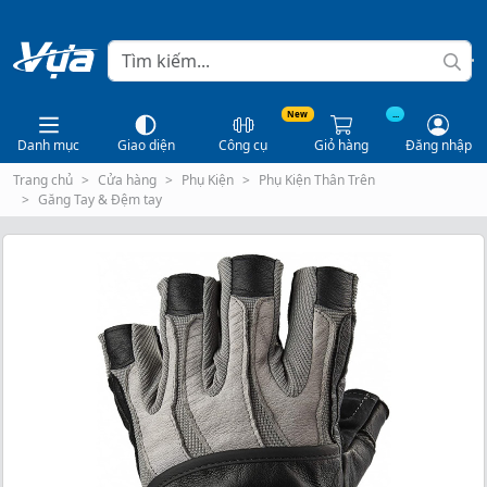
New
...
Danh mục
Giao diện
Công cụ
Giỏ hàng
Đăng nhập
Trang chủ
Cửa hàng
Phụ Kiện
Phụ Kiện Thân Trên
Găng Tay & Đệm tay