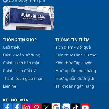
Đo inbody miễn phí
không tiếp xúc trực tiếp với ánh nắng mặt trời. Tia UV có
thể làm hỏng găng tay. Giặt bao nhiêu lần tùy thích. Tốt
nhất là để tất cả các găng tay luyện tập sức bền khô hoàn
toàn giữa các lần sử dụng.
THÔNG TIN SHOP
THÔNG TIN THÊM
Giới thiệu
Tích điểm - Đổi quà
Điều khoản sử dụng
Kiến thức Dinh Dưỡng
Chính sách bảo mật
Kiến thức Tập Luyện
Chính sách đổi trả
Hướng dẫn mua hàng
Thanh toán giao nhận
Hướng dẫn đường đi
Liên hệ
Tài khoản ngân hàng
KẾT NỐI VỰA