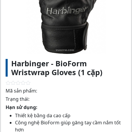
Harbinger - BioForm
Wristwrap Gloves (1 cặp)
R
Mã sản phẩm:
a
Trạng thái:
t
e
Hạn sử dụng:
d
0
Thiết kệ bằng da cao cấp
o
Công nghệ BioForm giúp găng tay cầm nắm tốt
u
t
hơn