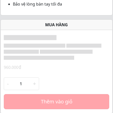
o
Bảo vệ lòng bàn tay tối đa
f
5
MUA HÀNG
₫
960.000
-
+
Thêm vào giỏ