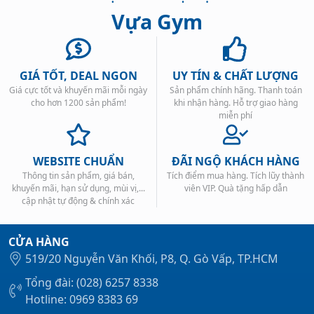
Vựa Gym
GIÁ TỐT, DEAL NGON
UY TÍN & CHẤT LƯỢNG
Giá cực tốt và khuyến mãi mỗi ngày
Sản phẩm chính hãng. Thanh toán
Xem tất cả →
cho hơn 1200 sản phẩm!
khi nhận hàng. Hỗ trợ giao hàng
miễn phí
WEBSITE CHUẨN
ĐÃI NGỘ KHÁCH HÀNG
Thông tin sản phẩm, giá bán,
Tích điểm mua hàng. Tích lũy thành
khuyến mãi, hạn sử dụng, mùi vị,...
viên VIP. Quà tặng hấp dẫn
cập nhật tự động & chính xác
CỬA HÀNG
519/20 Nguyễn Văn Khối, P8, Q. Gò Vấp, TP.HCM
Tổng đài: (028) 6257 8338
Hotline: 0969 8383 69