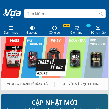
New
...
Danh mục
Giao diện
Công cụ
Giỏ hàng
Đăng nhập
XẢ KHO - THANH LÝ HÀNG LỖI
KHUYỄN MÃI - QUÀ KHỦNG
CẬP NHẬT MỚI