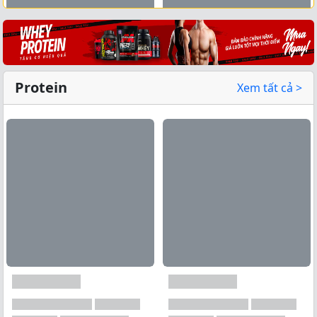
Xem tất cả →
Protein
Xem tất cả >