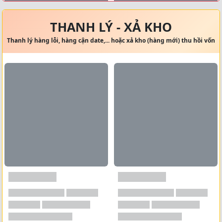
Xem tất cả →
THANH LÝ - XẢ KHO
Thanh lý hàng lỗi, hàng cận date,... hoặc xả kho (hàng mới) thu hồi vốn