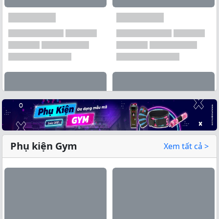
Phụ kiện Gym
Xem tất cả >
Xem tất cả →