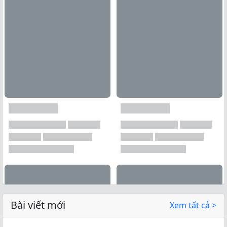
Bài viết mới
Xem tất cả >