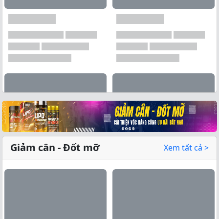
Xem tất cả →
Giảm cân - Đốt mỡ
Xem tất cả >
Xem tất cả →