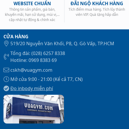
WEBSITE CHUẨN
ĐÃI NGỘ KHÁCH HÀNG
Thông tin sản phẩm, giá bán,
Tích điểm mua hàng. Tích lũy thành
khuyến mãi, hạn sử dụng, mùi vị,...
viên VIP. Quà tặng hấp dẫn
cập nhật tự động & chính xác
CỬA HÀNG
519/20 Nguyễn Văn Khối, P8, Q. Gò Vấp, TP.HCM
Tổng đài: (028) 6257 8338
Hotline: 0969 8383 69
cskh@vuagym.com
Mở cửa 9:00 - 21:00 (Kể cả T7, CN)
Đo inbody miễn phí