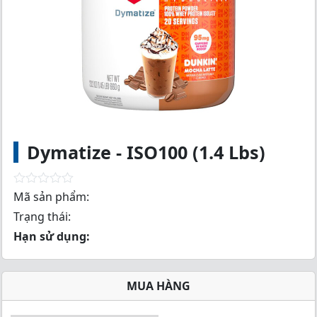
Dymatize - ISO100 (1.4 Lbs)
R
Mã sản phẩm:
a
Trạng thái:
t
e
Hạn sử dụng:
d
0
o
u
MUA HÀNG
t
o
f