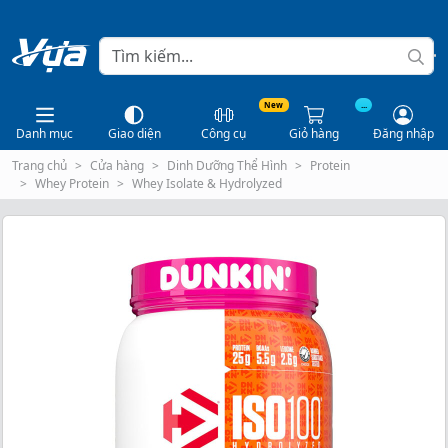
New
...
Danh mục
Giao diện
Công cụ
Giỏ hàng
Đăng nhập
Trang chủ
Cửa hàng
Dinh Dưỡng Thể Hình
Protein
Whey Protein
Whey Isolate & Hydrolyzed