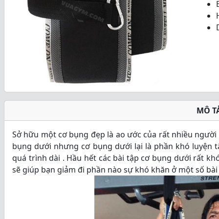
o
u
t
o
f
5
MÔ T
Sở hữu một cơ bụng đẹp là ao ước của rất nhiều người 
bụng dưới nhưng cơ bụng dưới lại là phần khó luyện tậ
quá trình dài . Hầu hết các bài tập cơ bụng dưới rất 
sẽ giúp bạn giảm đi phần nào sự khó khăn ở một số bài 