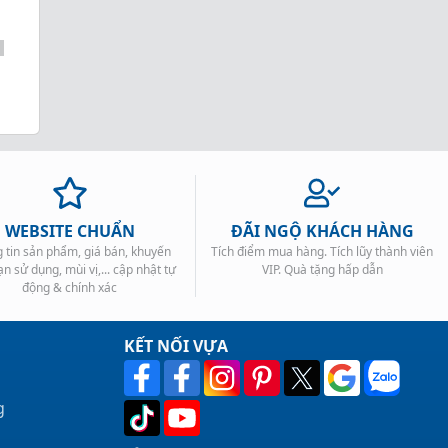
WEBSITE CHUẨN
ĐÃI NGỘ KHÁCH HÀNG
 tin sản phẩm, giá bán, khuyến
Tích điểm mua hàng. Tích lũy thành viên
ạn sử dụng, mùi vị,... cập nhật tự
VIP. Quà tặng hấp dẫn
động & chính xác
KẾT NỐI VỰA
g