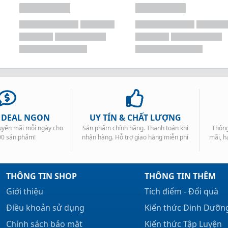
, DEAL NGON
UY TÍN & CHẤT LƯỢNG
huyến mãi mỗi ngày cho
Sản phẩm chính hãng. Thanh toán khi
Thông
00 sản phẩm!
nhận hàng. Hỗ trợ giao hàng miễn phí
mãi, h
THÔNG TIN SHOP
THÔNG TIN THÊM
Giới thiệu
Tích điểm - Đổi quà
Điều khoản sử dụng
Kiến thức Dinh Dưỡn
Chính sách bảo mật
Kiến thức Tập Luyện