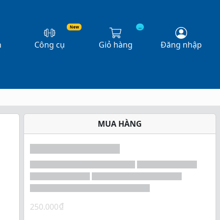
New
...
n
Công cụ
Giỏ hàng
Đăng nhập
MUA HÀNG
₫
250.000