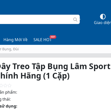
Giao diệ
HOT
Hàng Mới Về
SALE HOT
ơ Bụng, Đùi
ây Treo Tập Bụng Lâm Sport
hính Hãng (1 Cặp)
ản phẩm:
 thái:
sử dụng: