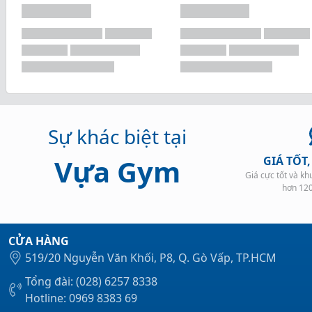
Sự khác biệt tại
Vựa Gym
GIÁ TỐT
Giá cực tốt và k
hơn 12
CỬA HÀNG
519/20 Nguyễn Văn Khối, P8, Q. Gò Vấp, TP.HCM
Tổng đài: (028) 6257 8338
Hotline: 0969 8383 69