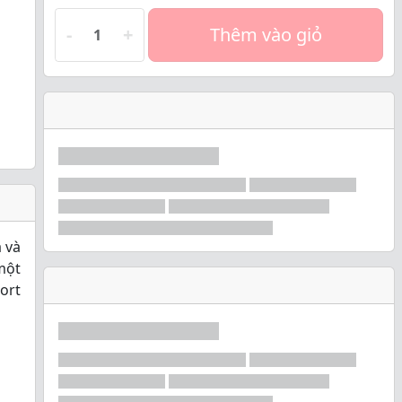
-
+
Thêm vào giỏ
 và
một
ort