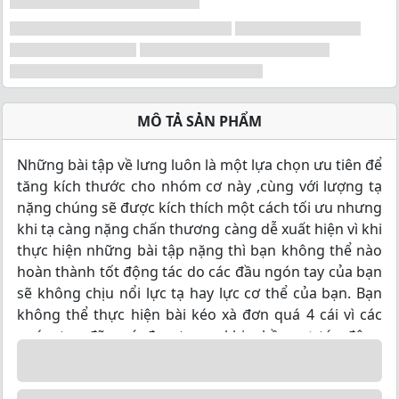
MÔ TẢ SẢN PHẨM
Những bài tập về lưng luôn là một lựa chọn ưu tiên để
tăng kích thước cho nhóm cơ này ,cùng với lượng tạ
nặng chúng sẽ được kích thích một cách tối ưu nhưng
khi tạ càng nặng chấn thương càng dễ xuất hiện vì khi
thực hiện những bài tập nặng thì bạn không thể nào
hoàn thành tốt động tác do các đầu ngón tay của bạn
sẽ không chịu nổi lực tạ hay lực cơ thể của bạn. Bạn
không thể thực hiện bài kéo xà đơn quá 4 cái vì các
ngón tay đã quá đau trong khi phần cơ tác động
chính là cơ lưng thì chưa có cảm giác gì cả. Chắc chắn
trong tất cả chúng ta đều cần trang bị dây kéo lưng