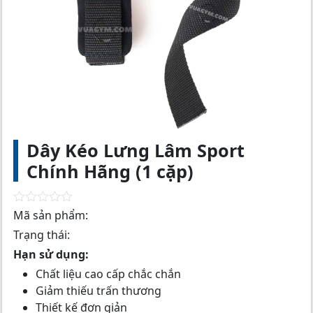
Dây Kéo Lưng Lâm Sport
Chính Hãng (1 cặp)
R
Mã sản phẩm:
a
Trạng thái:
t
e
Hạn sử dụng:
d
0
Chất liệu cao cấp chắc chắn
o
Giảm thiếu trấn thương
u
t
Thiết kế đơn giản