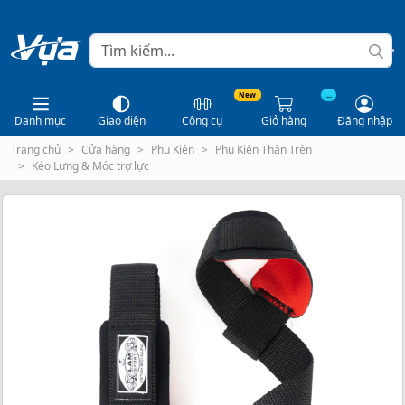
New
...
Danh mục
Giao diện
Công cụ
Giỏ hàng
Đăng nhập
Trang chủ
Cửa hàng
Phụ Kiện
Phụ Kiện Thân Trên
Kéo Lưng & Móc trợ lực