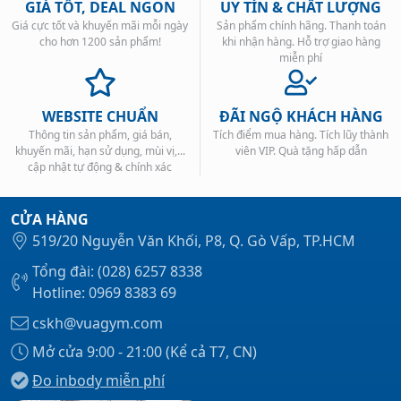
GIÁ TỐT, DEAL NGON
UY TÍN & CHẤT LƯỢNG
Giá cực tốt và khuyến mãi mỗi ngày
Sản phẩm chính hãng. Thanh toán
cho hơn 1200 sản phẩm!
khi nhận hàng. Hỗ trợ giao hàng
miễn phí
WEBSITE CHUẨN
ĐÃI NGỘ KHÁCH HÀNG
Thông tin sản phẩm, giá bán,
Tích điểm mua hàng. Tích lũy thành
khuyến mãi, hạn sử dụng, mùi vị,...
viên VIP. Quà tặng hấp dẫn
cập nhật tự động & chính xác
CỬA HÀNG
519/20 Nguyễn Văn Khối, P8, Q. Gò Vấp, TP.HCM
Tổng đài: (028) 6257 8338
Hotline: 0969 8383 69
cskh@vuagym.com
Mở cửa 9:00 - 21:00 (Kể cả T7, CN)
Đo inbody miễn phí