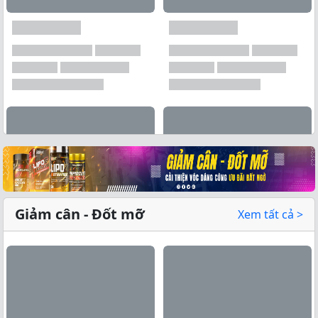
Xem tất cả →
Giảm cân - Đốt mỡ
Xem tất cả >
Xem tất cả →