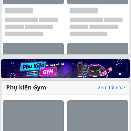
Phụ kiện Gym
Xem tất cả >
Xem tất cả →