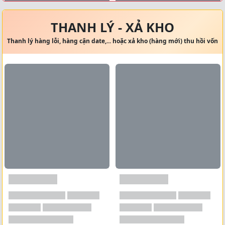
Xem tất cả →
THANH LÝ - XẢ KHO
Thanh lý hàng lỗi, hàng cận date,... hoặc xả kho (hàng mới) thu hồi vốn