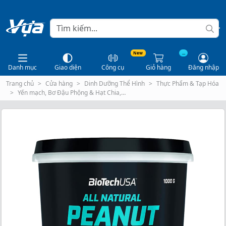
New
...
Danh mục
Giao diện
Công cụ
Giỏ hàng
Đăng nhập
Trang chủ
Cửa hàng
Dinh Dưỡng Thể Hình
Thực Phẩm & Tạp Hóa
Yến mạch, Bơ Đậu Phộng & Hạt Chia,…