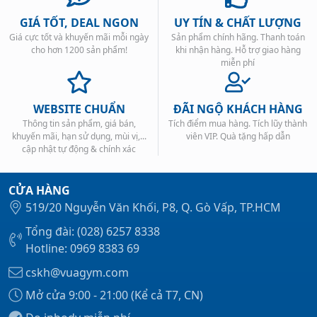
GIÁ TỐT, DEAL NGON
UY TÍN & CHẤT LƯỢNG
Giá cực tốt và khuyến mãi mỗi ngày
Sản phẩm chính hãng. Thanh toán
cho hơn 1200 sản phẩm!
khi nhận hàng. Hỗ trợ giao hàng
miễn phí
WEBSITE CHUẨN
ĐÃI NGỘ KHÁCH HÀNG
Thông tin sản phẩm, giá bán,
Tích điểm mua hàng. Tích lũy thành
khuyến mãi, hạn sử dụng, mùi vị,...
viên VIP. Quà tặng hấp dẫn
cập nhật tự động & chính xác
CỬA HÀNG
519/20 Nguyễn Văn Khối, P8, Q. Gò Vấp, TP.HCM
Tổng đài: (028) 6257 8338
Hotline: 0969 8383 69
cskh@vuagym.com
Mở cửa 9:00 - 21:00 (Kể cả T7, CN)