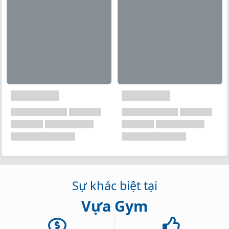
Bơ đậu phộng là một nguồn cung cấp protein và chất
xơ tuyệt vời, thành phần 100% tự nhiên hương vị
thơm ngon tự nhiên và bạn có thể ăn theo nhiều cách
khác nhau, dễ dàng kết hợp vào chế độ ăn uống hằng
ngày.
Sự khác biệt tại
Vựa Gym