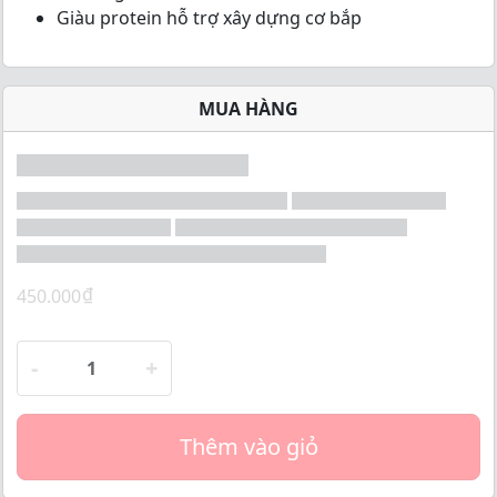
o
Giàu protein hỗ trợ xây dựng cơ bắp
f
5
MUA HÀNG
₫
450.000
-
+
Thêm vào giỏ