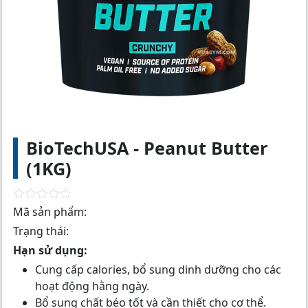
BioTechUSA - Peanut Butter
(1KG)
R
Mã sản phẩm:
a
Trạng thái:
t
e
Hạn sử dụng:
d
0
Cung cấp calories, bổ sung dinh dưỡng cho các
o
hoạt động hằng ngày.
u
t
Bổ sung chất béo tốt và cần thiết cho cơ thể.