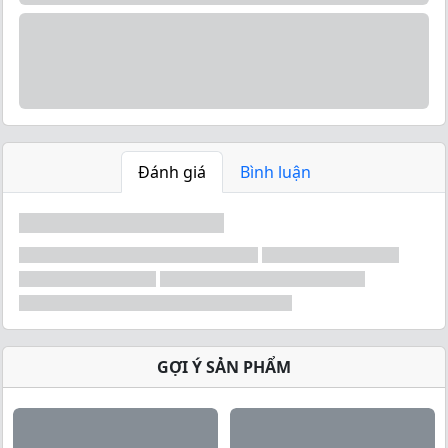
Bơ đậu phộng Peanut Butter BiotechUSA cung cấp
Đánh giá
Bình luận
chất béo tốt, bổ sung dinh dưỡng cho bữa ăn hằng
ngày và đảm bảo những tiêu chí chất lượng với các
thành phần thuần tự nhiên như:
Nhiều chất xơ.
Cung cấp protein cho cơ thể.
Không thêm đường, độ ngọt từ đường tự nhiên
Thuần chay.
Không dầu cọ.
GỢI Ý SẢN PHẨM
Không chứa chất bảo quản.
Không chứa gluten.