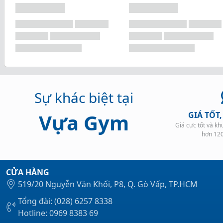
Sự khác biệt tại
Vựa Gym
GIÁ TỐT
Giá cực tốt và k
hơn 12
CỬA HÀNG
519/20 Nguyễn Văn Khối, P8, Q. Gò Vấp, TP.HCM
Tổng đài: (028) 6257 8338
Hotline: 0969 8383 69