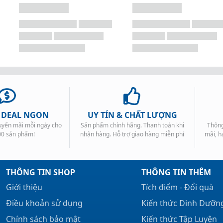
, DEAL NGON
UY TÍN & CHẤT LƯỢNG
huyến mãi mỗi ngày cho
Sản phẩm chính hãng. Thanh toán khi
Thông
00 sản phẩm!
nhận hàng. Hỗ trợ giao hàng miễn phí
mãi, h
THÔNG TIN SHOP
THÔNG TIN THÊM
Giới thiệu
Tích điểm - Đổi quà
Điều khoản sử dụng
Kiến thức Dinh Dưỡn
Chính sách bảo mật
Kiến thức Tập Luyện