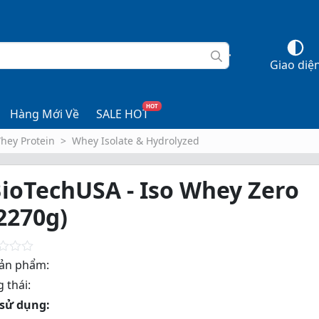
Giao diệ
HOT
Hàng Mới Về
SALE HOT
hey Protein
Whey Isolate & Hydrolyzed
ioTechUSA - Iso Whey Zero
2270g)
ản phẩm:
 thái:
sử dụng: