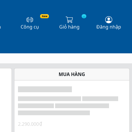
New
...
n
Công cụ
Giỏ hàng
Đăng nhập
MUA HÀNG
₫
2.290.000