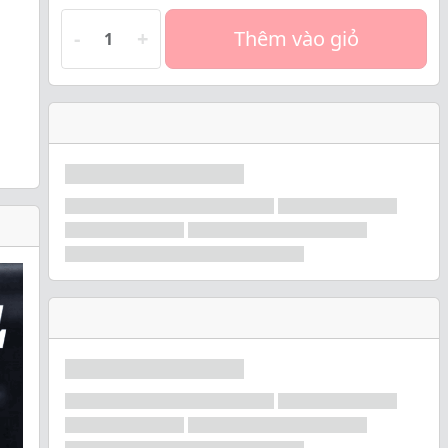
-
+
Thêm vào giỏ