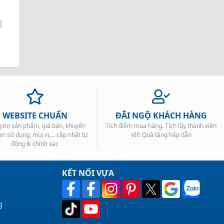
WEBSITE CHUẨN
ĐÃI NGỘ KHÁCH HÀNG
 tin sản phẩm, giá bán, khuyến
Tích điểm mua hàng. Tích lũy thành viên
ạn sử dụng, mùi vị,... cập nhật tự
VIP. Quà tặng hấp dẫn
động & chính xác
KẾT NỐI VỰA
g