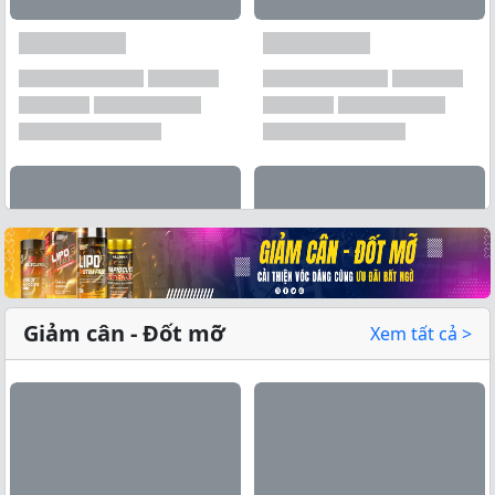
Xem tất cả →
Giảm cân - Đốt mỡ
Xem tất cả >
Xem tất cả →