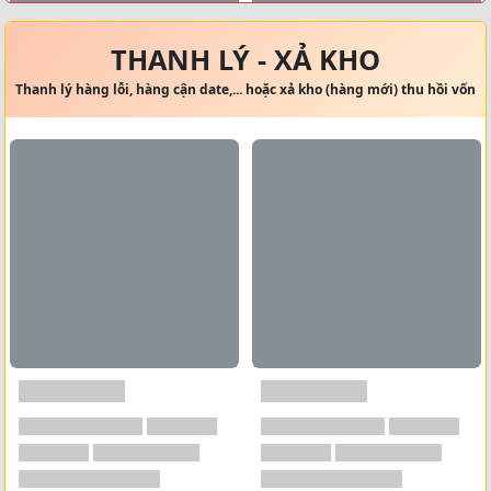
Xem tất cả →
THANH LÝ - XẢ KHO
Thanh lý hàng lỗi, hàng cận date,... hoặc xả kho (hàng mới) thu hồi vốn