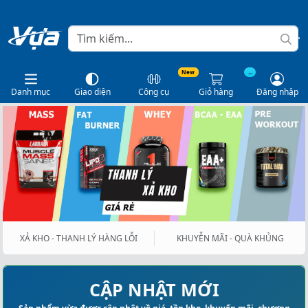
New
...
Danh mục
Giao diện
Công cụ
Giỏ hàng
Đăng nhập
XẢ KHO - THANH LÝ HÀNG LỖI
KHUYỄN MÃI - QUÀ KHỦNG
CẬP NHẬT MỚI