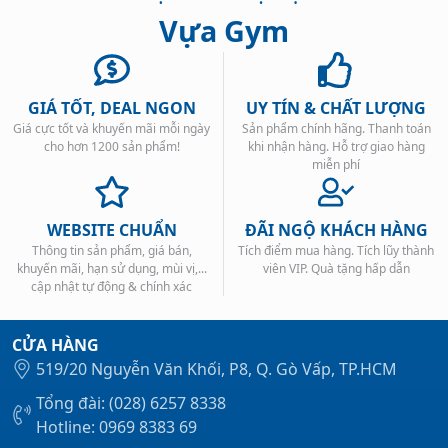
Vựa Gym
GIÁ TỐT, DEAL NGON
UY TÍN & CHẤT LƯỢNG
Giá cực tốt và khuyến mãi mỗi ngày
Sản phẩm chính hãng. Thanh toán
Xem tất cả →
cho hơn 1200 sản phẩm!
khi nhận hàng. Hỗ trợ giao hàng
miễn phí
WEBSITE CHUẨN
ĐÃI NGỘ KHÁCH HÀNG
Thông tin sản phẩm, giá bán,
Tích điểm mua hàng. Tích lũy thành
khuyến mãi, hạn sử dụng, mùi vị,...
viên VIP. Quà tặng hấp dẫn
cập nhật tự động & chính xác
CỬA HÀNG
519/20 Nguyễn Văn Khối, P8, Q. Gò Vấp, TP.HCM
Tổng đài: (028) 6257 8338
Hotline: 0969 8383 69