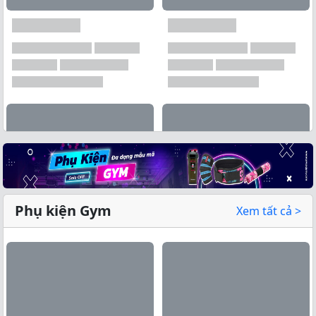
Phụ kiện Gym
Xem tất cả >
Xem tất cả →