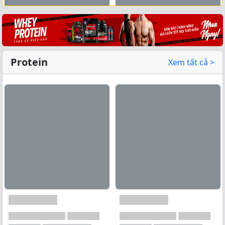
Xem tất cả →
Protein
Xem tất cả >