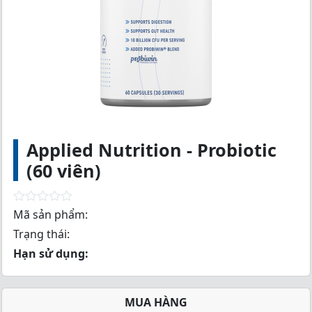
Applied Nutrition - Probiotic
(60 viên)
R
Mã sản phẩm:
a
Trạng thái:
t
e
Hạn sử dụng:
d
0
o
u
MUA HÀNG
t