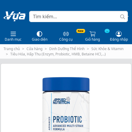
New
...
Danh mục
Giao diện
Công cụ
Giỏ hàng
Đăng nhập
Trang chủ
Cửa hàng
Dinh Dưỡng Thể Hình
Sức Khỏe & Vitamin
Tiêu Hóa, Hấp Thu (Enzym, Probiotic, HMB, Betaine HCl,…)