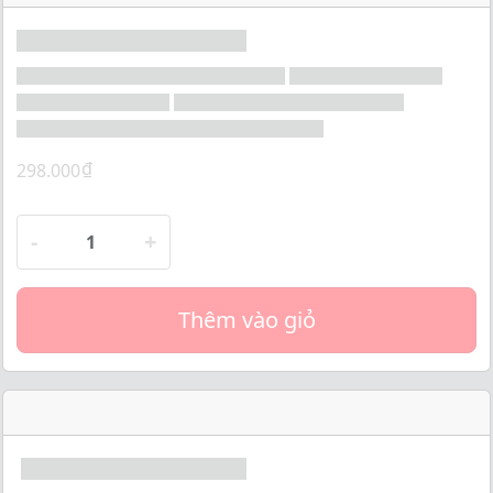
o
f
5
₫
298.000
-
+
Thêm vào giỏ