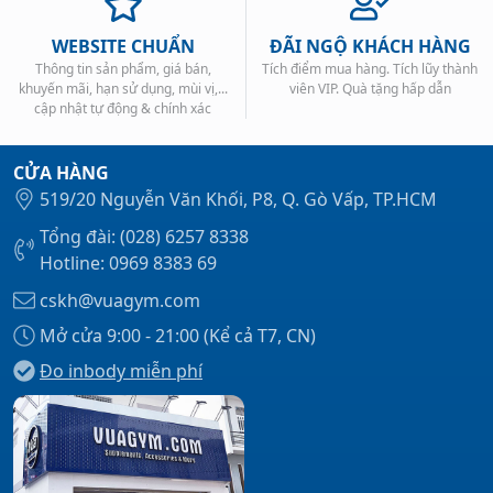
WEBSITE CHUẨN
ĐÃI NGỘ KHÁCH HÀNG
Thông tin sản phẩm, giá bán,
Tích điểm mua hàng. Tích lũy thành
khuyến mãi, hạn sử dụng, mùi vị,...
viên VIP. Quà tặng hấp dẫn
cập nhật tự động & chính xác
CỬA HÀNG
519/20 Nguyễn Văn Khối, P8, Q. Gò Vấp, TP.HCM
Tổng đài: (028) 6257 8338
Hotline: 0969 8383 69
cskh@vuagym.com
Mở cửa 9:00 - 21:00 (Kể cả T7, CN)
Đo inbody miễn phí