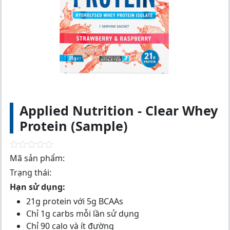
Applied Nutrition - Clear Whey
Protein (Sample)
R
Mã sản phẩm:
a
Trạng thái:
t
e
Hạn sử dụng:
d
0
21g protein với 5g BCAAs
o
Chỉ 1g carbs mỗi lần sử dụng
u
t
Chỉ 90 calo và ít đường