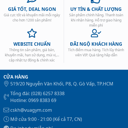
GIÁ TỐT, DEAL NGON
UY TÍN & CHẤT LƯỢNG
Giá cực tốt và khuyến mãi mỗi ngày
Sản phẩm chính hãng. Thanh toán
cho hơn 1200 sản phẩm!
khi nhận hàng. Hỗ trợ giao hàng
miễn phí
WEBSITE CHUẨN
ĐÃI NGỘ KHÁCH HÀNG
Thông tin sản phẩm, giá bán,
Tích điểm mua hàng. Tích lũy thành
khuyến mãi, hạn sử dụng, mùi vị,...
viên VIP. Quà tặng hấp dẫn
cập nhật tự động & chính xác
CỬA HÀNG
519/20 Nguyễn Văn Khối, P8, Q. Gò Vấp, TP.HCM
Tổng đài: (028) 6257 8338
Hotline: 0969 8383 69
cskh@vuagym.com
Mở cửa 9:00 - 21:00 (Kể cả T7, CN)