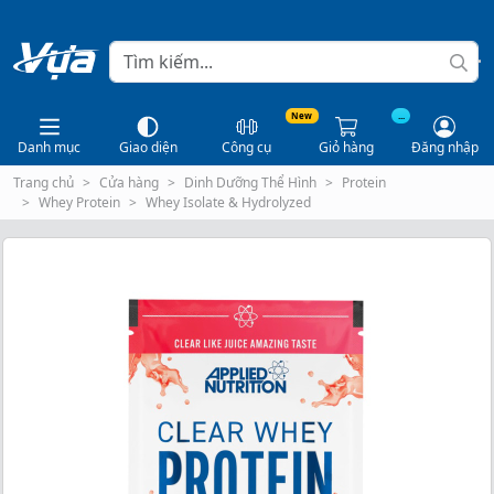
New
...
Danh mục
Giao diện
Công cụ
Giỏ hàng
Đăng nhập
Trang chủ
Cửa hàng
Dinh Dưỡng Thể Hình
Protein
Whey Protein
Whey Isolate & Hydrolyzed