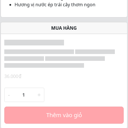
o
Hương vị nước ép trái cây thơm ngon
f
5
MUA HÀNG
₫
36.000
-
+
Thêm vào giỏ