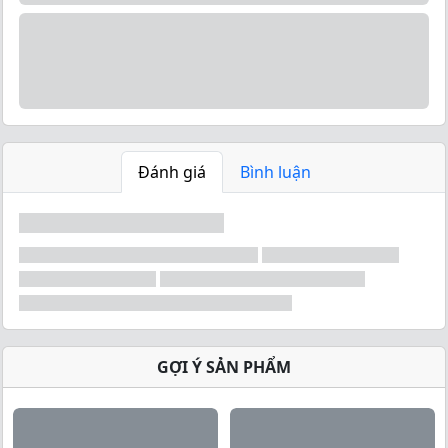
Đánh giá
Bình luận
Applied Nutrition - Clear
GỢI Ý SẢN PHẨM
Whey Protein
Là dòng sản phẩm protein cao cấp sử dụng whey
protein cô lập siêu thủy phân (Hydrolyzed), sản phẩm