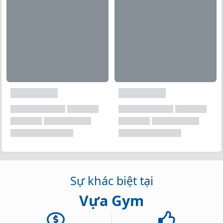
là một món uống protein thơm ngon, nhẹ nhàng và
sảng khoái, giống như nước ép trái cây hơn và hoàn
toàn loại bỏ đi vị sữa 100% - Mang tất cả lợi ích của
protein thông thường, Clear Whey được hấp thụ
nhanh chóng và chỉ có 90 calo cho mỗi lần dùng (25g).
Cung cấp hơn 21g protein, chỉ có 1g carbs và có ít hơn
0,25g đường và chất béo. - Clear Whey là sản phẩm
hoàn hảo để giúp phát triển và duy trì cơ bắp, bất kể
mục tiêu thể chất của bạn.
Sự khác biệt tại
Vựa Gym