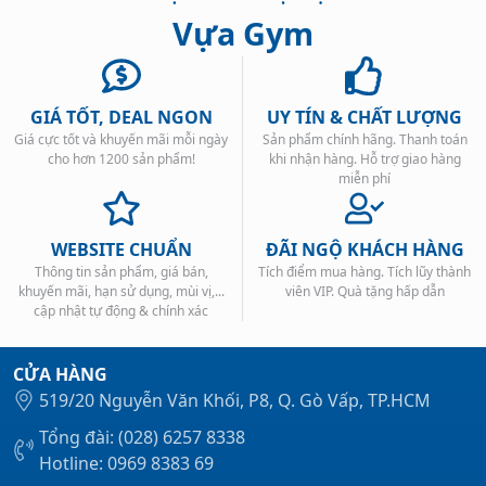
Vựa Gym
GIÁ TỐT, DEAL NGON
UY TÍN & CHẤT LƯỢNG
Giá cực tốt và khuyến mãi mỗi ngày
Sản phẩm chính hãng. Thanh toán
Xem tất cả →
cho hơn 1200 sản phẩm!
khi nhận hàng. Hỗ trợ giao hàng
miễn phí
WEBSITE CHUẨN
ĐÃI NGỘ KHÁCH HÀNG
Thông tin sản phẩm, giá bán,
Tích điểm mua hàng. Tích lũy thành
khuyến mãi, hạn sử dụng, mùi vị,...
viên VIP. Quà tặng hấp dẫn
cập nhật tự động & chính xác
CỬA HÀNG
519/20 Nguyễn Văn Khối, P8, Q. Gò Vấp, TP.HCM
Tổng đài: (028) 6257 8338
Hotline: 0969 8383 69