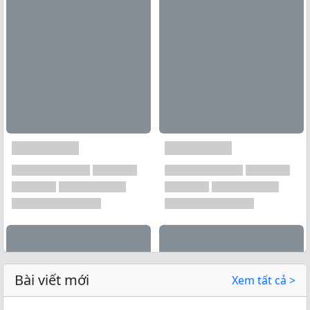
Bài viết mới
Xem tất cả >