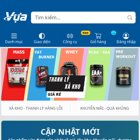
New
...
Danh mục
Giao diện
Công cụ
Giỏ hàng
Đăng nhập
XẢ KHO - THANH LÝ HÀNG LỖI
KHUYỄN MÃI - QUÀ KHỦNG
CẬP NHẬT MỚI