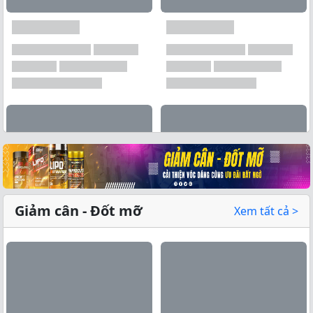
Xem tất cả →
Giảm cân - Đốt mỡ
Xem tất cả >
Xem tất cả →