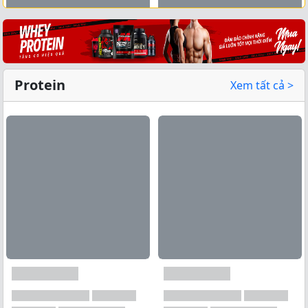
Xem tất cả →
Protein
Xem tất cả >