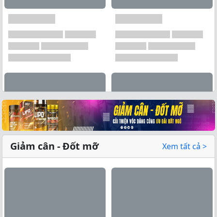
Xem tất cả →
Giảm cân - Đốt mỡ
Xem tất cả >
Xem tất cả →