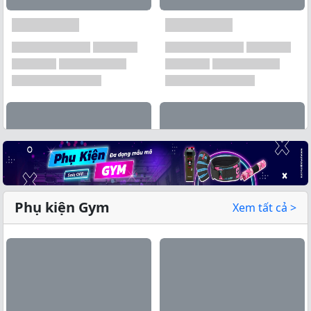
Phụ kiện Gym
Xem tất cả >
Xem tất cả →