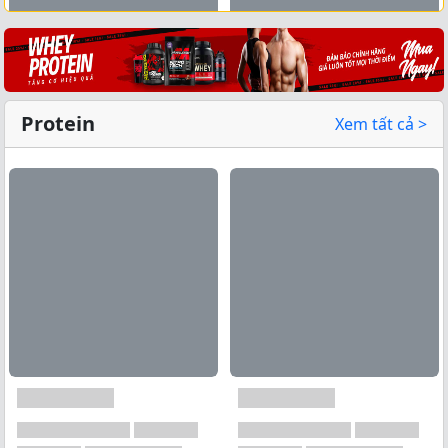
Xem tất cả →
Protein
Xem tất cả >