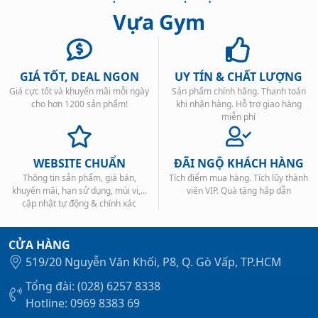
Vựa Gym
GIÁ TỐT, DEAL NGON
UY TÍN & CHẤT LƯỢNG
Giá cực tốt và khuyến mãi mỗi ngày
Sản phẩm chính hãng. Thanh toán
Xem tất cả →
cho hơn 1200 sản phẩm!
khi nhận hàng. Hỗ trợ giao hàng
miễn phí
WEBSITE CHUẨN
ĐÃI NGỘ KHÁCH HÀNG
Thông tin sản phẩm, giá bán,
Tích điểm mua hàng. Tích lũy thành
khuyến mãi, hạn sử dụng, mùi vị,...
viên VIP. Quà tặng hấp dẫn
cập nhật tự động & chính xác
CỬA HÀNG
519/20 Nguyễn Văn Khối, P8, Q. Gò Vấp, TP.HCM
Tổng đài: (028) 6257 8338
Hotline: 0969 8383 69