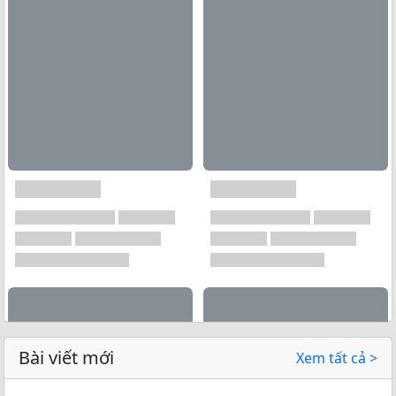
Bài viết mới
Xem tất cả >