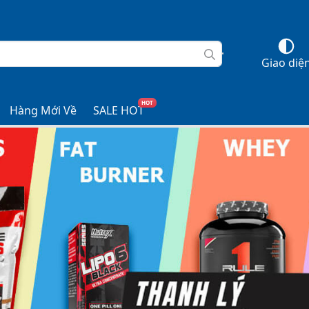
Giao diệ
HOT
Hàng Mới Về
SALE HOT