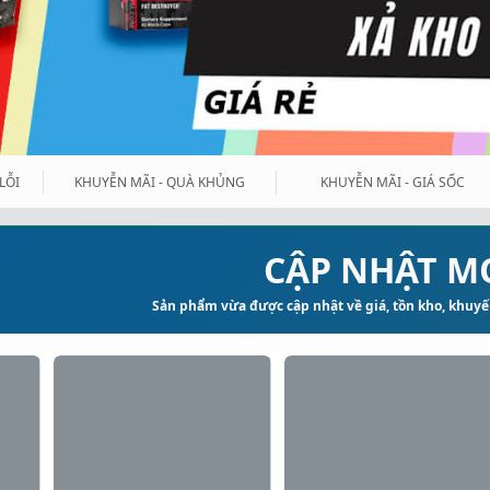
LỖI
KHUYỄN MÃI - QUÀ KHỦNG
KHUYỄN MÃI - GIÁ SỐC
CẬP NHẬT M
Sản phẩm vừa được cập nhật về giá, tồn kho, khuyến