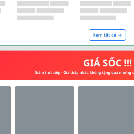
Xem tất cả →
GIÁ SỐC !!!
Giảm trực tiếp - Giá thấp nhất, không tặng quà nhưng 