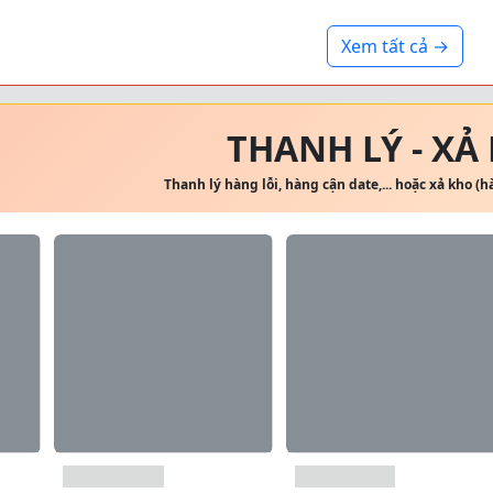
Xem tất cả →
THANH LÝ - XẢ
Thanh lý hàng lỗi, hàng cận date,... hoặc xả kho (