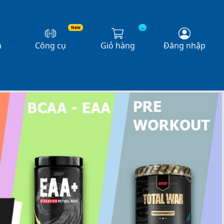
New
...
n
Công cụ
Giỏ hàng
Đăng nhập