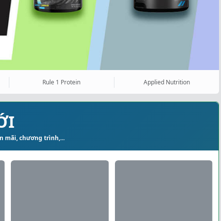
Rule 1 Protein
Applied Nutrition
ỚI
 mãi, chương trình,...