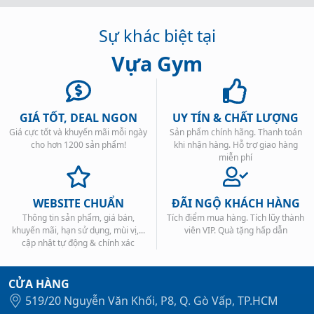
Sự khác biệt tại
Vựa Gym
GIÁ TỐT, DEAL NGON
UY TÍN & CHẤT LƯỢNG
Giá cực tốt và khuyến mãi mỗi ngày
Sản phẩm chính hãng. Thanh toán
cho hơn 1200 sản phẩm!
khi nhận hàng. Hỗ trợ giao hàng
miễn phí
WEBSITE CHUẨN
ĐÃI NGỘ KHÁCH HÀNG
Thông tin sản phẩm, giá bán,
Tích điểm mua hàng. Tích lũy thành
khuyến mãi, hạn sử dụng, mùi vị,...
viên VIP. Quà tặng hấp dẫn
cập nhật tự động & chính xác
CỬA HÀNG
519/20 Nguyễn Văn Khối, P8, Q. Gò Vấp, TP.HCM