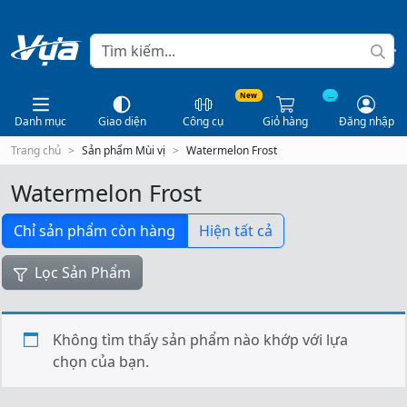
New
...
Danh mục
Giao diện
Công cụ
Giỏ hàng
Đăng nhập
Trang chủ
Sản phẩm Mùi vị
Watermelon Frost
Watermelon Frost
Chỉ sản phẩm còn hàng
Hiện tất cả
Lọc Sản Phẩm
Không tìm thấy sản phẩm nào khớp với lựa
chọn của bạn.