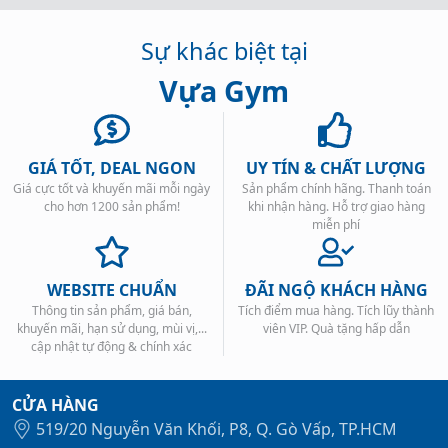
Sự khác biệt tại
Vựa Gym
GIÁ TỐT, DEAL NGON
UY TÍN & CHẤT LƯỢNG
Giá cực tốt và khuyến mãi mỗi ngày
Sản phẩm chính hãng. Thanh toán
cho hơn 1200 sản phẩm!
khi nhận hàng. Hỗ trợ giao hàng
miễn phí
WEBSITE CHUẨN
ĐÃI NGỘ KHÁCH HÀNG
Thông tin sản phẩm, giá bán,
Tích điểm mua hàng. Tích lũy thành
khuyến mãi, hạn sử dụng, mùi vị,...
viên VIP. Quà tặng hấp dẫn
cập nhật tự động & chính xác
CỬA HÀNG
519/20 Nguyễn Văn Khối, P8, Q. Gò Vấp, TP.HCM