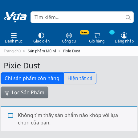
New
...
Danh mục
Giao diện
Công cụ
Giỏ hàng
Đăng nhập
Trang chủ
Sản phẩm Mùi vị
Pixie Dust
Pixie Dust
Chỉ sản phẩm còn hàng
Hiện tất cả
Lọc Sản Phẩm
Không tìm thấy sản phẩm nào khớp với lựa
chọn của bạn.