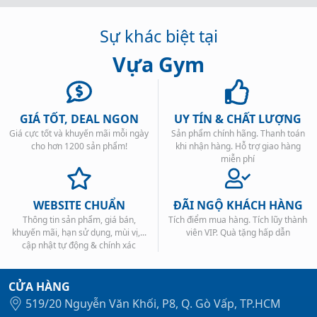
Sự khác biệt tại
Vựa Gym
GIÁ TỐT, DEAL NGON
UY TÍN & CHẤT LƯỢNG
Giá cực tốt và khuyến mãi mỗi ngày
Sản phẩm chính hãng. Thanh toán
cho hơn 1200 sản phẩm!
khi nhận hàng. Hỗ trợ giao hàng
miễn phí
WEBSITE CHUẨN
ĐÃI NGỘ KHÁCH HÀNG
Thông tin sản phẩm, giá bán,
Tích điểm mua hàng. Tích lũy thành
khuyến mãi, hạn sử dụng, mùi vị,...
viên VIP. Quà tặng hấp dẫn
cập nhật tự động & chính xác
CỬA HÀNG
519/20 Nguyễn Văn Khối, P8, Q. Gò Vấp, TP.HCM