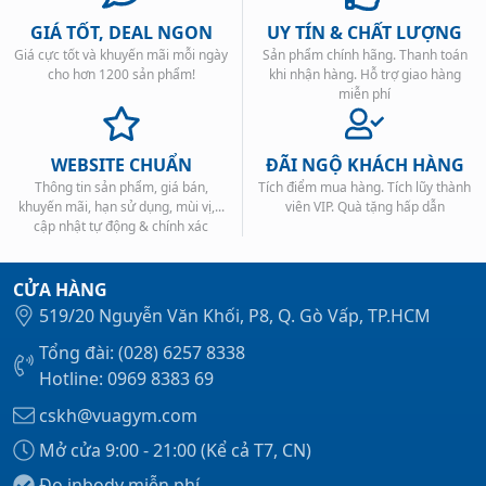
GIÁ TỐT, DEAL NGON
UY TÍN & CHẤT LƯỢNG
Giá cực tốt và khuyến mãi mỗi ngày
Sản phẩm chính hãng. Thanh toán
cho hơn 1200 sản phẩm!
khi nhận hàng. Hỗ trợ giao hàng
miễn phí
WEBSITE CHUẨN
ĐÃI NGỘ KHÁCH HÀNG
Thông tin sản phẩm, giá bán,
Tích điểm mua hàng. Tích lũy thành
khuyến mãi, hạn sử dụng, mùi vị,...
viên VIP. Quà tặng hấp dẫn
cập nhật tự động & chính xác
CỬA HÀNG
519/20 Nguyễn Văn Khối, P8, Q. Gò Vấp, TP.HCM
Tổng đài: (028) 6257 8338
Hotline: 0969 8383 69
cskh@vuagym.com
Mở cửa 9:00 - 21:00 (Kể cả T7, CN)
Đo inbody miễn phí