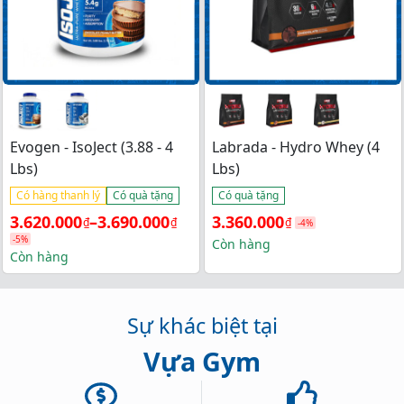
Evogen - IsoJect (3.88 - 4
Labrada - Hydro Whey (4
Lbs)
Lbs)
Có hàng thanh lý
Có quà tặng
Có quà tặng
Khoảng 
Giá 
Giá 
3.620.000
–
3.690.000
3.360.000
₫
₫
₫
-4%
-5%
giá: 
gốc 
hiện 
Còn hàng
Còn hàng
từ 
là: 
tại 
3.620.000₫ 
3.500.000₫.
là: 
đến 
3.360.000₫.
Sự khác biệt tại
3.690.000₫
Vựa Gym