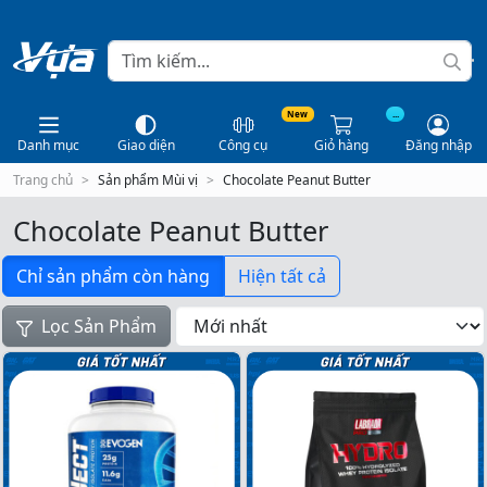
New
...
Danh mục
Giao diện
Công cụ
Giỏ hàng
Đăng nhập
Trang chủ
Sản phẩm Mùi vị
Chocolate Peanut Butter
Chocolate Peanut Butter
Chỉ sản phẩm còn hàng
Hiện tất cả
Lọc Sản Phẩm